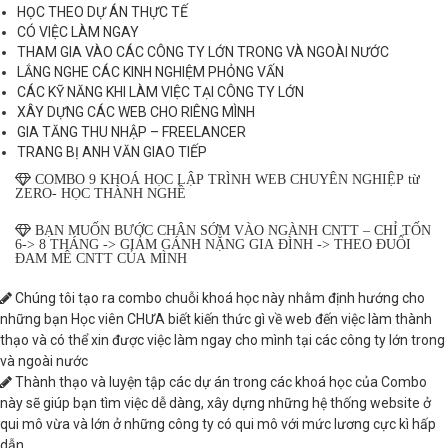
HỌC THEO DỰ ÁN THỰC TẾ
CÓ VIỆC LÀM NGAY
THAM GIA VÀO CÁC CÔNG TY LỚN TRONG VÀ NGOÀI NƯỚC
LẮNG NGHE CÁC KINH NGHIỆM PHỎNG VẤN
CÁC KỸ NĂNG KHI LÀM VIỆC TẠI CÔNG TY LỚN
XÂY DỰNG CÁC WEB CHO RIÊNG MÌNH
GIA TĂNG THU NHẬP – FREELANCER
TRANG BỊ ANH VĂN GIAO TIẾP
COMBO 9 KHOÁ HỌC LẬP TRÌNH WEB CHUYÊN NGHIỆP từ
ZERO- HỌC THÀNH NGHỀ
BẠN MUỐN BƯỚC CHÂN SỚM VÀO NGÀNH CNTT – CHỈ TỐN
6-> 8 THÁNG -> GIẢM GÁNH NẶNG GIA ĐÌNH -> THEO ĐUỔI
ĐAM MÊ CNTT CỦA MÌNH
Chúng tôi tạo ra combo chuỗi khoá học này nhằm định hướng cho
những bạn Học viên CHƯA biết kiến thức gì về web đến việc làm thành
thạo và có thể xin được việc làm ngay cho mình tại các công ty lớn trong
và ngoài nước
Thành thạo và luyện tập các dự án trong các khoá học của Combo
này sẽ giúp bạn tìm việc dễ dàng, xây dựng những hệ thống website ở
qui mô vừa và lớn ở những công ty có qui mô với mức lương cực kì hấp
dẫn.