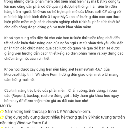
trong những đề tài phần mềm phổ biến nhất hiện nay mà bất kỳ công ty
lớn nào cũng cần phải có để quản lý được hệ thống nhân viên lên đến
hàng trăm người. Nhờ vào sự hỗ trợ mạnh mẽ của Microsoft C# cùng với
mô hình lập trình kinh điển 3 Layer MyClass sẽ hướng dẫn các bạn thực
hiện phần mềm một cách chuyên nghiệp nhất từ khâu phân tích thiết kế
cho đến công đoạn đóng gói và triển khai phần mềm .
Khoá học cung cấp đầy đủ cho các bạn từ kiến thức nền tảng nhất đến
tất cả các kiến thức nâng cao của ngôn ngữ C#, từ phân tích yêu cầu đến
phân tích các chức năng qua các lược đồ quan hệ qua đó bạn sẽ được
giảng viên hướng dẫn cách thiết kế giao diện phần mềm và xây dựng các
chức năng một cách chi tiết.
Khóa học được xây dựng trên nền tảng .net FrameWork 4.6.1 của
Microsoft lập trình Window Form hướng đến giao diện metro UI mang
cảm hứng mới mẽ.
Các tính năng tiêu biểu của phần mềm: Chấm công, tính lương, in báo
cáo (Report), backup, restore đóng gói … hãy tham gia khóa học ngay
hôm nay để được nhận mức giá ưu đãi các bạn nhé.
MÔ TẢ:
Nắm vững kiến thức lập trình C# Windown Form.
Ứng dụng xây dựng được nhiều hệ thống quản lý khác tượng tự trên
nền tảng Window Form C#.