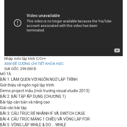
Nhập môn lập trình C/C++
XEM ĐỀ CƯƠNG CHI TIẾT KHÓA HỌC
GIÁ GỐC: 299.000 Đ
MÔ TẢ:
BÀI 1: LÀM QUEN VỚI NGÔN NGỮ LẬP TRÌNH
Giới thiệu về ngôn ngữ lập trình.
Demo project mẫu (môi trường visual studio 2013)
BÀI 2: BÀI TẬP ÁP DỤNG (CHƯƠNG 1)
Bài tập căn bản và nâng cao
Giải các bài tập.
BÀI 3: CẤU TRÚC RẼ NHÁNH IF VÀ SWITCH CASE
BÀI 4: CẤU TRÚC MẢNG 1 CHIỀU VÀ VÒNG LẶP FOR
BÀI 5: VÒNG LẶP WHILE & DO … WHILE