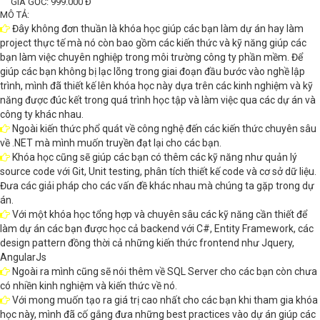
GIÁ GỐC: 999.000 Đ
MÔ TẢ:
Đây không đơn thuần là khóa học giúp các bạn làm dự án hay làm
project thực tế mà nó còn bao gồm các kiến thức và kỹ năng giúp các
bạn làm việc chuyên nghiệp trong môi trường công ty phần mềm. Để
giúp các bạn không bị lạc lõng trong giai đoạn đầu bước vào nghề lập
trình, mình đã thiết kế lên khóa học này dựa trên các kinh nghiệm và kỹ
năng được đúc kết trong quá trình học tập và làm việc qua các dự án và
công ty khác nhau.
Ngoài kiến thức phổ quát về công nghệ đến các kiến thức chuyên sâu
về .NET mà mình muốn truyền đạt lại cho các bạn.
Khóa học cũng sẽ giúp các bạn có thêm các kỹ năng như quản lý
source code với Git, Unit testing, phân tích thiết kế code và cơ sở dữ liệu.
Đưa các giải pháp cho các vấn đề khác nhau mà chúng ta gặp trong dự
án.
Với một khóa học tổng hợp và chuyên sâu các kỹ năng cần thiết để
làm dự án các bạn được học cả backend với C#, Entity Framework, các
design pattern đồng thời cả những kiến thức frontend như Jquery,
AngularJs
Ngoài ra mình cũng sẽ nói thêm về SQL Server cho các bạn còn chưa
có nhiền kinh nghiệm và kiến thức về nó.
Với mong muốn tạo ra giá trị cao nhất cho các bạn khi tham gia khóa
học này, mình đã cố gắng đưa những best practices vào dự án giúp các