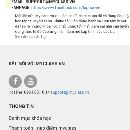
EMAIL: SUPPORT@MYCLASS.VN
FANPAGE:
https://www.facebook.com/lophocviet
Một lần nữa Myclass.vn xin cảm ơn tất cả các bạn đã và đang ủng hộ,
học tập tại Myclass.vn. Chúng tôi luôn đồng hành và luôn tâm huyết
để tạo ra những khoá học chất lượng tốt nhất, bám sát nhu cầu tuyển
dụng thực tế đế đáp ứng niềm đam mê Lập trình của các bạn.
Xin cảm ơn các bạn.
KẾT NỐI VỚI MYCLASS.VN
Hot line: 0961.05.10.14
support@myclass.vn
THÔNG TIN
Danh mục khóa học
Thanh toán - nạp điểm myclass