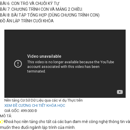
BÀI 6: CON TRỎ VÀ CHUỖI KÝ TỰ
BÀI 7: CHƯƠNG TRÌNH CON VÀ MẢNG 2 CHIỀU.
BÀI 8: BÀI TẬP TỔNG HỢP (DÙNG CHƯƠNG TRÌNH CON)
ĐỒ ÁN LẬP TRÌNH CUỐI KHÓA
Nền tảng Cơ Sở Dữ Liệu qua các ví dụ Thực tiễn
XEM ĐỀ CƯƠNG CHI TIẾT KHÓA HỌC
GIÁ GỐC: 499.000 Đ
MÔ TẢ:
Khoá học nền tảng cho tất cả các bạn đam mê công nghệ thông tin và
muốn theo đuổi ngành lập trình của mình.