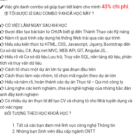
43% chi phí.
Việc ghi danh combo sẽ giúp bạn tiết kiệm cho mình
TÔI ĐƯỢC GÌ SAU COMBO 9 KHOÁ HỌC NÀY ?
CÓ VIỆC LÀM NGAY SAU KHI HỌC
Được đào tạo bài bản từ CHƯA biết gì đến Thành Thạo các Kỹ năng
Nắm rõ quá trình xây dựng hệ thống Web trải qua các qui trình
Hiểu sâu kiến thức từ HTML, CSS, Javascript, Jquery, Bootstrap đến
Cơ sở dữ liệu, C#, Asp.net MVC, WEB API, GIT, AngularJS,…
Hiểu rõ về Cơ sở dữ liệu Lưu trữ, Truy vấn SQL, nền tảng dữ liệu, phân
tích và truy vấn dữ liệu.
Cách tổ chức một dự án lớn từ giai đoạn đầu tiên
Cách thức làm việc nhóm, tổ chức mã nguồn theo dự án lớn
Hiểu và nắm rõ, hoàn thành các dự án Thực tế – Qui mô công ty
Lắng nghe các kinh nghiệm, chia sẻ nghề nghiệp của những bầc đàn
anh đầy kinh nghiệm
Có nhiều dự án thực tế để tạo CV và chứng tỏ cho Nhà tuyển dụng và
có việc ngay
ĐỐI TƯỢNG THEO HỌC KHOÁ HỌC ?
Tất cả các bạn đam mê lĩnh vực công nghệ Thông tin
Những bạn Sinh viên đầu cấp ngành CNTT