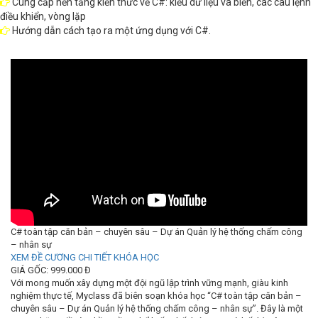
Cung cấp nền tảng kiến thức về C#: kiểu dữ liệu và biến, các câu lệnh
điều khiển, vòng lặp
Hướng dẫn cách tạo ra một ứng dụng với C#.
C# toàn tập căn bản – chuyên sâu – Dự án Quản lý hệ thống chấm công
– nhân sự
XEM ĐỀ CƯƠNG CHI TIẾT KHÓA HỌC
GIÁ GỐC: 999.000 Đ
Với mong muốn xây dựng một đội ngũ lập trình vững mạnh, giàu kinh
nghiệm thực tế, Myclass đã biên soạn khóa học “C# toàn tập căn bản –
chuyên sâu – Dự án Quản lý hệ thống chấm công – nhân sự”. Đây là một