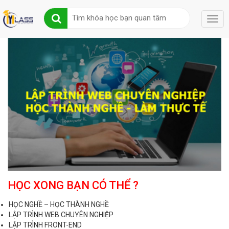
HỌC XONG BẠN CÓ THỂ ?
HỌC NGHỀ – HỌC THÀNH NGHỀ
LẬP TRÌNH WEB CHUYÊN NGHIỆP
LẬP TRÌNH FRONT-END