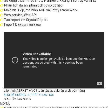
Sử dụng thuần thục Entity Framework cùng 1 số truy vấn linQ
Phân tích dự án, phân tích cơ sở dữ liệu
Mô hình 3 lớp, mô hình ADO và Entity Framework
Web service, Web API
Tạo report với Crystal Report
Import & Export với Excel
Lập trình ASP.NET MVC5 toàn tập qua dự án Web bán hàng
XEM ĐỀ CƯƠNG CHI TIẾT KHÓA HỌC
GIÁ GỐC: 599.000 Đ
MÔ TẢ: