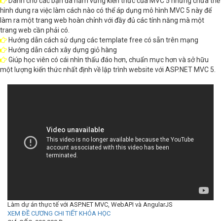
Dành cho các bạn đã nắm vững kiến thức của MVC 5 nhưng chưa thể
hình dung ra việc làm cách nào có thể áp dụng mô hình MVC 5 này để
làm ra một trang web hoàn chỉnh với đầy đủ các tính năng mà một
trang web cần phải có.
Hướng dẫn cách sử dụng các template free có sẵn trên mạng
Hướng dẫn cách xây dựng giỏ hàng
Giúp học viên có cái nhìn thấu đáo hơn, chuẩn mực hơn và sở hữu
một lượng kiến thức nhất định về lập trình website với ASP.NET MVC 5.
Làm dự án thực tế với ASP.NET MVC, WebAPI và AngularJS
XEM ĐỀ CƯƠNG CHI TIẾT KHÓA HỌC