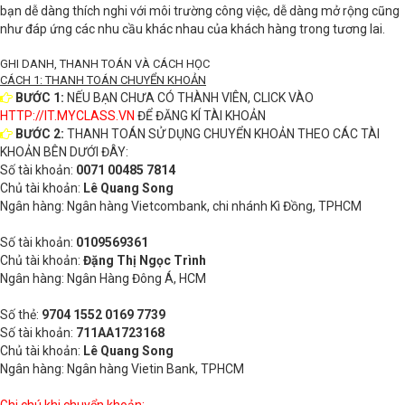
bạn dễ dàng thích nghi với môi trường công việc, dễ dàng mở rộng cũng
như đáp ứng các nhu cầu khác nhau của khách hàng trong tương lai.
GHI DANH, THANH TOÁN VÀ CÁCH HỌC
CÁCH 1: THANH TOÁN CHUYỂN KHOẢN
BƯỚC 1:
NẾU BẠN CHƯA CÓ THÀNH VIÊN, CLICK VÀO
HTTP://IT.MYCLASS.VN
ĐỂ ĐĂNG KÍ TÀI KHOẢN
BƯỚC 2:
THANH TOÁN SỬ DỤNG CHUYỂN KHOẢN THEO CÁC TÀI
KHOẢN BÊN DƯỚI ĐÂY:
Số tài khoản:
0071 00485 7814
Chủ tài khoản:
Lê Quang Song
Ngân hàng: Ngân hàng Vietcombank, chi nhánh Kì Đồng, TPHCM
Số tài khoản:
0109569361
Chủ tài khoản:
Đặng Thị Ngọc Trình
Ngân hàng: Ngân Hàng Đông Á, HCM
Số thẻ:
9704 1552 0169 7739
Số tài khoản:
711AA1723168
Chủ tài khoản:
Lê Quang Song
Ngân hàng: Ngân hàng Vietin Bank, TPHCM