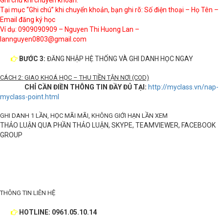
Ghi chú khi chuyển khoản:
Tại mục “Ghi chú” khi chuyển khoản, bạn ghi rõ: Số điện thoại – Họ Tên –
Email đăng ký học
Ví dụ: 0909090909 – Nguyen Thi Huong Lan –
lannguyen0803@gmail.com
BƯỚC 3:
ĐĂNG NHẬP HỆ THỐNG VÀ GHI DANH HỌC NGAY
CÁCH 2: GIAO KHOÁ HỌC – THU TIỀN TẬN NƠI (COD)
CHỈ CẦN ĐIỀN THÔNG TIN ĐẦY ĐỦ TẠI:
http://myclass.vn/nap-
myclass-point.html
GHI DANH 1 LẦN, HỌC MÃI MÃI, KHÔNG GIỚI HẠN LẦN XEM
THẢO LUẬN QUA PHẦN THẢO LUẬN, SKYPE, TEAMVIEWER, FACEBOOK
GROUP
THÔNG TIN LIÊN HỆ
HOTLINE: 0961.05.10.14