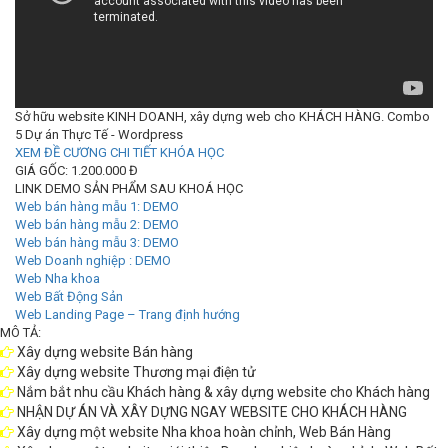
Sở hữu website KINH DOANH, xây dựng web cho KHÁCH HÀNG. Combo
5 Dự án Thực Tế - Wordpress
XEM ĐỀ CƯƠNG CHI TIẾT KHÓA HỌC
GIÁ GỐC: 1.200.000 Đ
LINK DEMO SẢN PHẨM SAU KHOÁ HỌC
Web bán hàng mẫu 1: DEMO
Web bán hàng mẫu 2: DEMO
Web bán hàng mẫu 3: DEMO
Web Doanh nghiệp : DEMO
Web Nha khoa
Web Bất Động Sản
Web Landing Page – Trang định hướng
MÔ TẢ:
Xây dựng website Bán hàng
Xây dựng website Thương mại điện tử
Nắm bắt nhu cầu Khách hàng & xây dựng website cho Khách hàng
NHẬN DỰ ÁN VÀ XÂY DỰNG NGAY WEBSITE CHO KHÁCH HÀNG
Xây dựng một website Nha khoa hoàn chỉnh, Web Bán Hàng