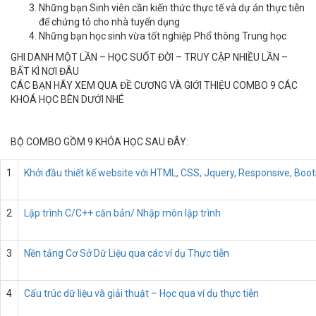
Những bạn Sinh viên cần kiến thức thực tế và dự án thực tiễn
để chứng tỏ cho nhà tuyển dụng
Những bạn học sinh vừa tốt nghiệp Phổ thông Trung học
GHI DANH MỘT LẦN – HỌC SUỐT ĐỜI – TRUY CẬP NHIỀU LẦN –
BẤT KÌ NƠI ĐÂU
CÁC BẠN HÃY XEM QUA ĐỀ CƯƠNG VÀ GIỚI THIỆU COMBO 9 CÁC
KHOÁ HỌC BÊN DƯỚI NHÉ
BỘ COMBO GỒM 9 KHÓA HỌC SAU ĐÂY:
1
Khởi đầu thiết kế website với HTML, CSS, Jquery, Responsive, Boo
2
Lập trình C/C++ căn bản/ Nhập môn lập trình
3
Nền tảng Cơ Sở Dữ Liệu qua các ví dụ Thực tiễn
4
Cấu trúc dữ liệu và giải thuật – Học qua ví dụ thực tiễn